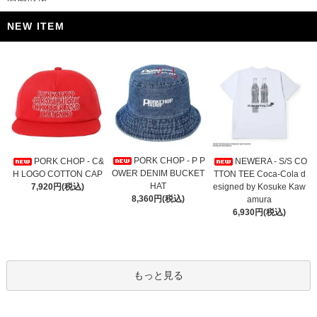
NEW ITEM
PORK CHOP - P P
PORK CHOP - C&
NEWERA - S/S CO
OWER DENIM BUCKET
H LOGO COTTON CAP
TTON TEE Coca-Cola d
HAT
7,920円(税込)
esigned by Kosuke Kaw
8,360円(税込)
amura
6,930円(税込)
もっと見る