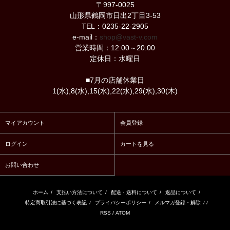
〒997-0025
山形県鶴岡市日出2丁目3-53
TEL：0235-22-2905
e-mail：
shop@vast-v.com
営業時間：12:00～20:00
定休日：水曜日
■7月の店舗休業日
1(水),8(水),15(水),22(水),29(水),30(木)
マイアカウント
会員登録
ログイン
カートを見る
お問い合わせ
ホーム
/
支払い方法について
/
配送・送料について
/
返品について
/
特定商取引法に基づく表記
/
プライバシーポリシー
/
メルマガ登録・解除
/ /
RSS
/
ATOM