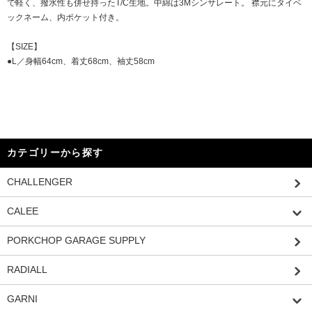
で軽く、撥水性も併せ持ったT/C生地。中綿は3Mシンサレート。 襟元にタイベ
ックネーム、内ポケット付き。
【SIZE】
●L／身幅64cm、着丈68cm、袖丈58cm
カテゴリーから探す
CHALLENGER
CALEE
PORKCHOP GARAGE SUPPLY
RADIALL
GARNI