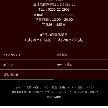
山形県鶴岡市日出2丁目3-53
TEL：0235-22-2905
e-mail：
shop@vast-v.com
営業時間：12:00～20:00
定休日：水曜日
■7月の店舗休業日
1(水),8(水),15(水),22(水),29(水),30(木)
マイアカウント
会員登録
ログイン
カートを見る
お問い合わせ
ホーム
/
支払い方法について
/
配送・送料について
/
返品について
/
特定商取引法に基づく表記
/
プライバシーポリシー
/
メルマガ登録・解除
/ /
RSS
/
ATOM