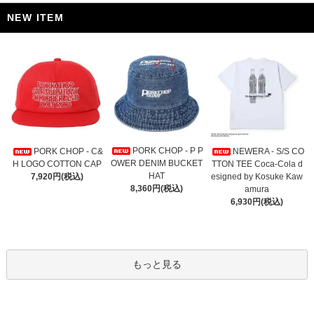
NEW ITEM
PORK CHOP - P P
PORK CHOP - C&
NEWERA - S/S CO
OWER DENIM BUCKET
H LOGO COTTON CAP
TTON TEE Coca-Cola d
HAT
7,920円(税込)
esigned by Kosuke Kaw
8,360円(税込)
amura
6,930円(税込)
もっと見る