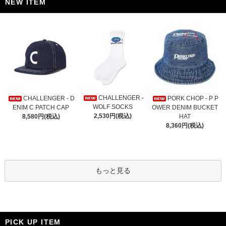
NEW ITEM
CHALLENGER -
CHALLENGER - D
PORK CHOP - P P
WOLF SOCKS
ENIM C PATCH CAP
OWER DENIM BUCKET
2,530円(税込)
8,580円(税込)
HAT
8,360円(税込)
もっと見る
PICK UP ITEM