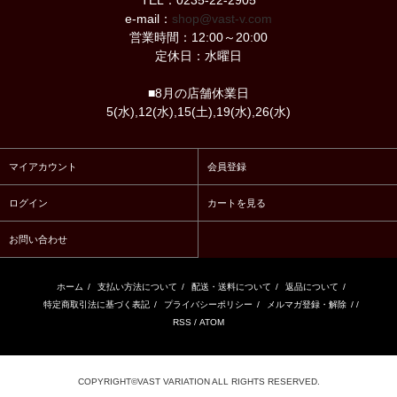
TEL：0235-22-2905
e-mail：
shop@vast-v.com
営業時間：12:00～20:00
定休日：水曜日
■8月の店舗休業日
5(水),12(水),15(土),19(水),26(水)
マイアカウント
会員登録
ログイン
カートを見る
お問い合わせ
ホーム
/
支払い方法について
/
配送・送料について
/
返品について
/
特定商取引法に基づく表記
/
プライバシーポリシー
/
メルマガ登録・解除
/ /
RSS
/
ATOM
COPYRIGHT©VAST VARIATION ALL RIGHTS RESERVED.