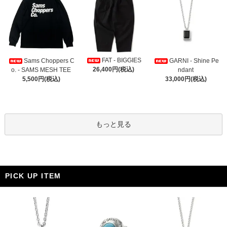
FAT - BIGGIES
Sams Choppers C
GARNI - Shine Pe
26,400円(税込)
o. - SAMS MESH TEE
ndant
5,500円(税込)
33,000円(税込)
もっと見る
PICK UP ITEM