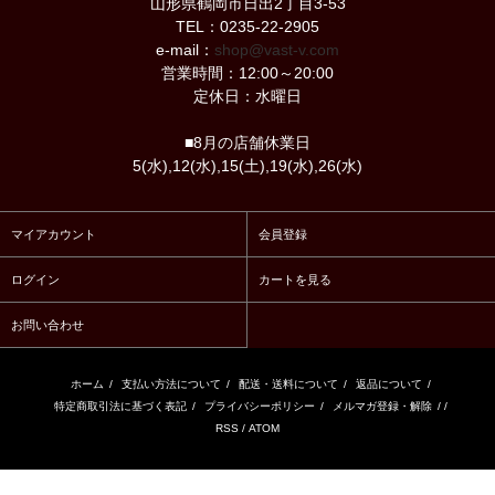
山形県鶴岡市日出2丁目3-53
TEL：0235-22-2905
e-mail：
shop@vast-v.com
営業時間：12:00～20:00
定休日：水曜日
■8月の店舗休業日
5(水),12(水),15(土),19(水),26(水)
マイアカウント
会員登録
ログイン
カートを見る
お問い合わせ
ホーム
/
支払い方法について
/
配送・送料について
/
返品について
/
特定商取引法に基づく表記
/
プライバシーポリシー
/
メルマガ登録・解除
/ /
RSS
/
ATOM