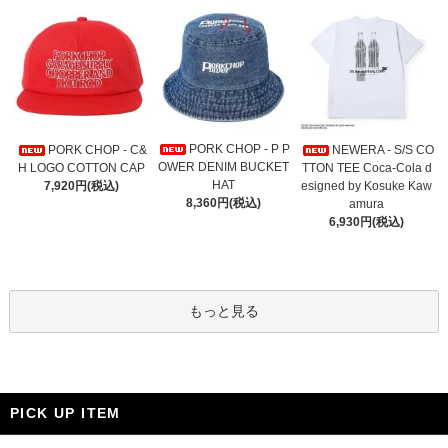
PORK CHOP - P P
PORK CHOP - C&
NEWERA - S/S CO
OWER DENIM BUCKET
H LOGO COTTON CAP
TTON TEE Coca-Cola d
HAT
7,920円(税込)
esigned by Kosuke Kaw
8,360円(税込)
amura
6,930円(税込)
もっと見る
PICK UP ITEM