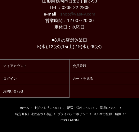
山形県鶴岡市日出2丁目3-53
TEL：0235-22-2905
e-mail：
shop@vast-v.com
営業時間：12:00～20:00
定休日：水曜日
■8月の店舗休業日
5(水),12(水),15(土),19(水),26(水)
マイアカウント
会員登録
ログイン
カートを見る
お問い合わせ
ホーム
/
支払い方法について
/
配送・送料について
/
返品について
/
特定商取引法に基づく表記
/
プライバシーポリシー
/
メルマガ登録・解除
/ /
RSS
/
ATOM