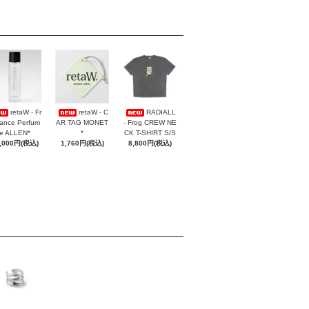
retaW - Fr
retaW - C
RADIALL
ance Perfum
AR TAG MONET
- Frog CREW NE
e ALLEN*
*
CK T-SHIRT S/S
,000円(税込)
1,760円(税込)
8,800円(税込)