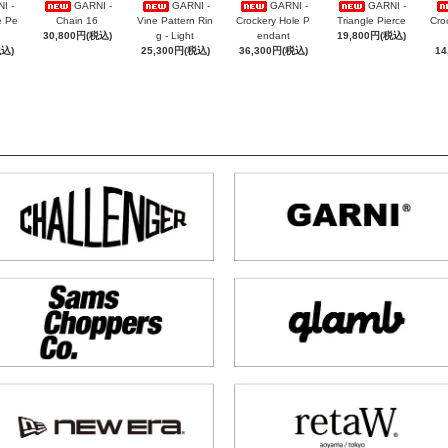
I -
GARNI -
GARNI -
GARNI -
GARNI -
e Pe
Chain 16
Vine Pattern Rin
Crockery Hole P
Triangle Pierce
Cro
30,800円(税込)
g - Light
endant
19,800円(税込)
税込)
25,300円(税込)
36,300円(税込)
14