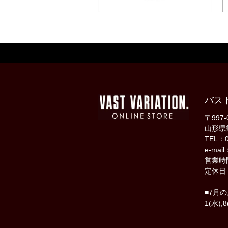
バス
〒997-
山形県
TEL：0
e-mail
営業時間
定休日
■7月
1(水),8