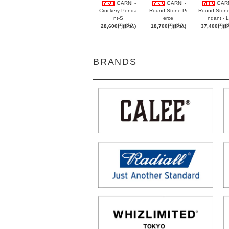
GARNI -
GARNI -
GARN
Crockery Penda
Round Stone Pi
Round Ston
nt-S
erce
ndant - L
28,600円(税込)
18,700円(税込)
37,400円(
BRANDS