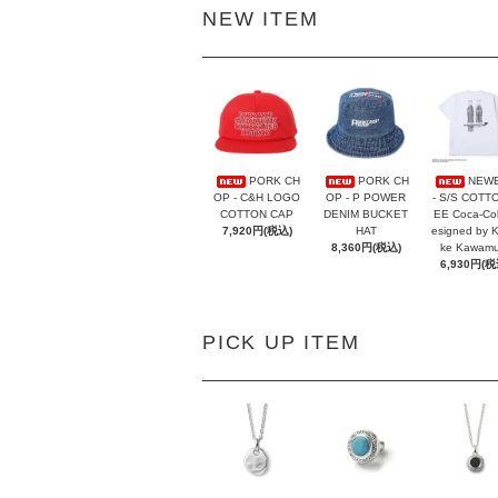
NEW ITEM
PORK CH
PORK CH
NEW
OP - C&H LOGO
OP - P POWER
- S/S COTT
COTTON CAP
DENIM BUCKET
EE Coca-Co
7,920円(税込)
HAT
esigned by 
8,360円(税込)
ke Kawamu
6,930円(税
PICK UP ITEM