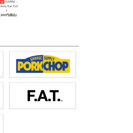
GARNI -
ckery Ear Cuf
f
,300円(税込)