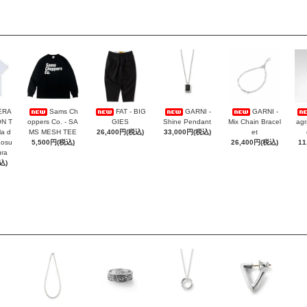
ERA
Sams Ch
FAT - BIG
GARNI -
GARNI -
ON T
oppers Co. - SA
GIES
Shine Pendant
Mix Chain Bracel
agr
la d
MS MESH TEE
26,400円(税込)
33,000円(税込)
et
Kosu
5,500円(税込)
26,400円(税込)
11
ra
込)