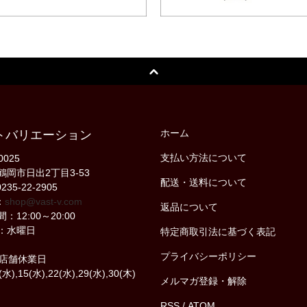
ホーム
トバリエーション
支払い方法について
0025
鶴岡市日出2丁目3-53
配送・送料について
235-22-2905
：
shop@vast-v.com
返品について
：12:00～20:00
：水曜日
特定商取引法に基づく表記
プライバシーポリシー
の店舗休業日
(水),15(水),22(水),29(水),30(木)
メルマガ登録・解除
RSS
/
ATOM