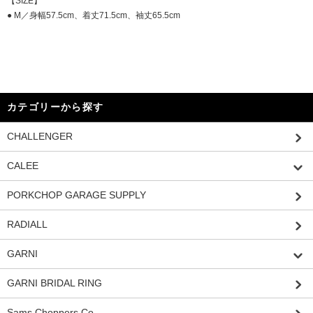
【SIZE】
● M／身幅57.5cm、着丈71.5cm、袖丈65.5cm
カテゴリーから探す
CHALLENGER
CALEE
PORKCHOP GARAGE SUPPLY
RADIALL
GARNI
GARNI BRIDAL RING
Sams Choppers Co.