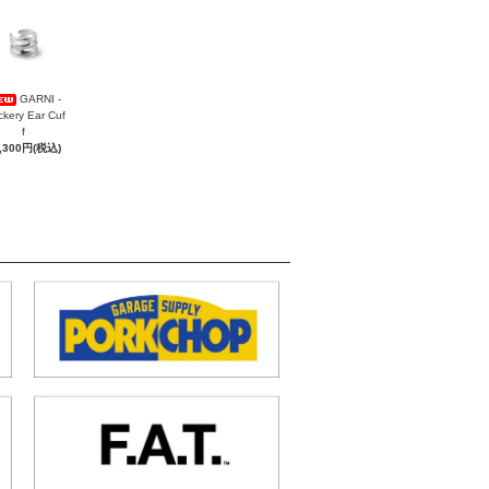
GARNI -
ckery Ear Cuf
f
,300円(税込)