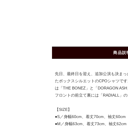
商品説
先日、最終日を迎え、追加公演も決まったThe 
たボックスシルエットのCPOシャツです。
は「THE BONEZ」と「DORAGO
フロントの前立て裏には「RADIALL
【SIZE】
●S／身幅60cm、着丈70cm、袖丈60cm
●M／身幅63cm、着丈73cm、袖丈62cm