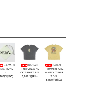
retaW - C
RADIALL
RADIALL
 TAG MONET
- Frog CREW NE
- Hammond CRE
*
CK T-SHIRT S/S
W NECK T-SHIR
,760円(税込)
8,800円(税込)
T S/S
8,800円(税込)