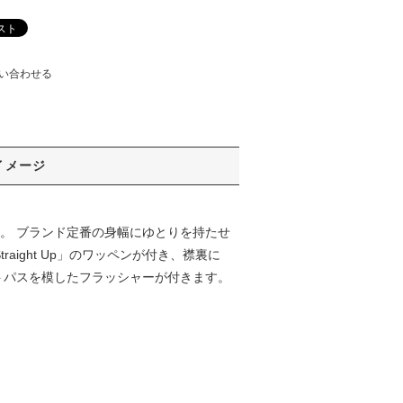
い合わせる
イメージ
ルアイテム。 ブランド定番の身幅にゆとりを持たせ
ight Up」のワッペンが付き、襟裏に
ィストパスを模したフラッシャーが付きます。