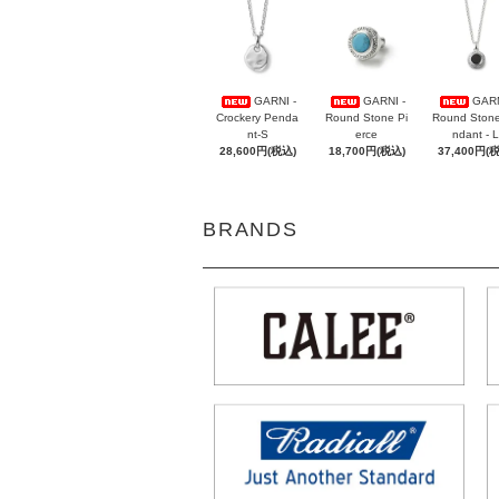
GARNI -
GARNI -
GARN
Crockery Penda
Round Stone Pi
Round Ston
nt-S
erce
ndant - L
28,600円(税込)
18,700円(税込)
37,400円(
BRANDS