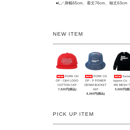
●L／身幅65cm、着丈76cm、袖丈63cm
NEW ITEM
PORK CH
PORK CH
Sams
OP - C&H LOGO
OP - P POWER
oppers Co. 
COTTON CAP
DENIM BUCKET
MS MESH 
7,920円(税込)
HAT
5,500円(税
8,360円(税込)
PICK UP ITEM