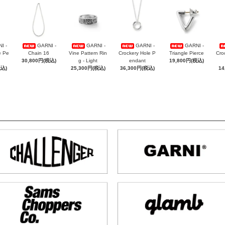
I -
GARNI -
GARNI -
GARNI -
GARNI -
e Pe
Chain 16
Vine Pattern Rin
Crockery Hole P
Triangle Pierce
Cro
30,800円(税込)
g - Light
endant
19,800円(税込)
税込)
25,300円(税込)
36,300円(税込)
14