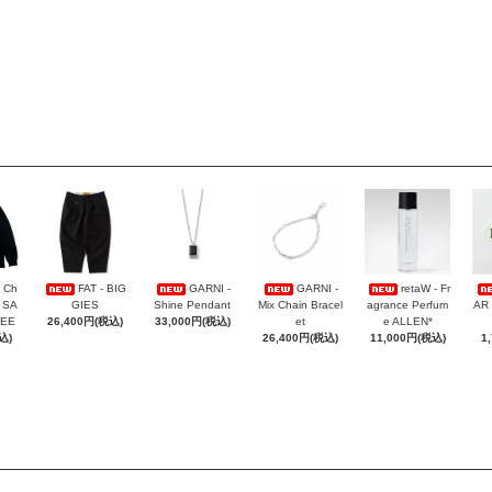
 Ch
FAT - BIG
GARNI -
GARNI -
retaW - Fr
- SA
GIES
Shine Pendant
Mix Chain Bracel
agrance Perfum
AR
TEE
26,400円(税込)
33,000円(税込)
et
e ALLEN*
込)
26,400円(税込)
11,000円(税込)
1