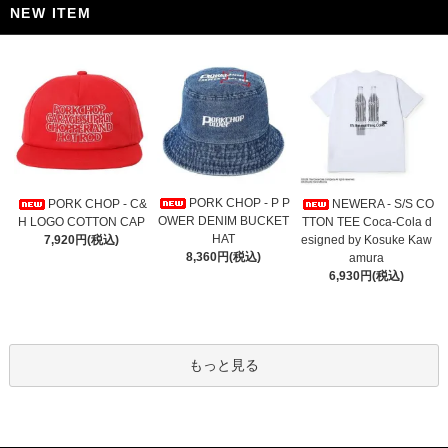
NEW ITEM
PORK CHOP - P P
PORK CHOP - C&
NEWERA - S/S CO
OWER DENIM BUCKET
H LOGO COTTON CAP
TTON TEE Coca-Cola d
HAT
7,920円(税込)
esigned by Kosuke Kaw
8,360円(税込)
amura
6,930円(税込)
もっと見る