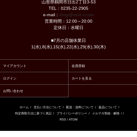
山形県鶴岡市日出2丁目3-53
TEL：0235-22-2905
e-mail：
shop@vast-v.com
営業時間：12:00～20:00
定休日：水曜日
■7月の店舗休業日
1(水),8(水),15(水),22(水),29(水),30(木)
マイアカウント
会員登録
ログイン
カートを見る
お問い合わせ
ホーム
/
支払い方法について
/
配送・送料について
/
返品について
/
特定商取引法に基づく表記
/
プライバシーポリシー
/
メルマガ登録・解除
/ /
RSS
/
ATOM