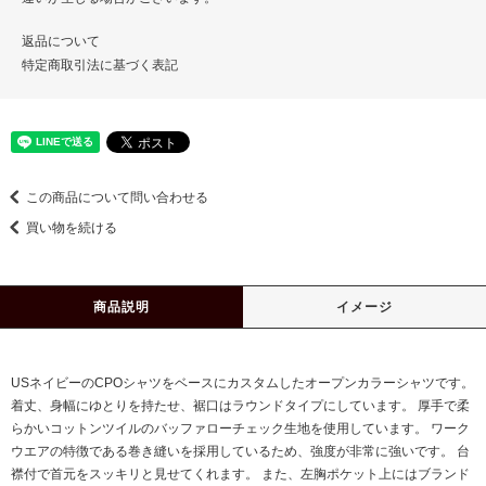
返品について
特定商取引法に基づく表記
この商品について問い合わせる
買い物を続ける
商品説明
イメージ
USネイビーのCPOシャツをベースにカスタムしたオープンカラーシャツです。
着丈、身幅にゆとりを持たせ、裾口はラウンドタイプにしています。 厚手で柔
らかいコットンツイルのバッファローチェック生地を使用しています。 ワーク
ウエアの特徴である巻き縫いを採用しているため、強度が非常に強いです。 台
襟付で首元をスッキリと見せてくれます。 また、左胸ポケット上にはブランド