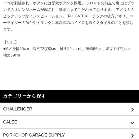
ロゴが刺繍され、ボタンには尿素ボタンを採用。 フロントの前立て裏にはブラ
ンドのオレンジネームが配され、細部にまでこだわっております。 アメリカの
ピックアップがインスピレーション。 TAILGATE = トラックの後方アオリ、ロ
ーライダーの荷台やトランクに車高調のハイドロを置くスタイルのことを指し
ます。
【SIZE】
●M／身幅65cm、着丈72(78)cm、袖丈59cm ●L／身幅66cm、着丈74(79)cm、
袖丈59cm
カテゴリーから探す
CHALLENGER
CALEE
PORKCHOP GARAGE SUPPLY