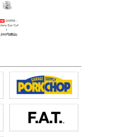
GARNI -
ckery Ear Cuf
f
,300円(税込)