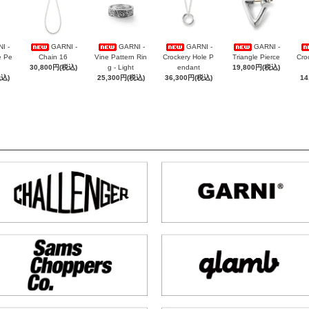
I -
GARNI -
GARNI -
GARNI -
GARNI -
e Pe
Chain 16
Vine Pattern Rin
Crockery Hole P
Triangle Pierce
Cro
30,800円(税込)
g - Light
endant
19,800円(税込)
税込)
25,300円(税込)
36,300円(税込)
14