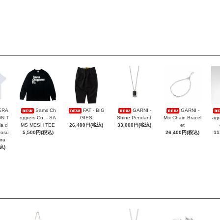
ERA
Sams Ch
FAT - BIG
GARNI -
GARNI -
ON T
oppers Co. - SA
GIES
Shine Pendant
Mix Chain Bracel
agr
la d
MS MESH TEE
26,400円(税込)
33,000円(税込)
et
Kosu
5,500円(税込)
26,400円(税込)
11
ra
込)