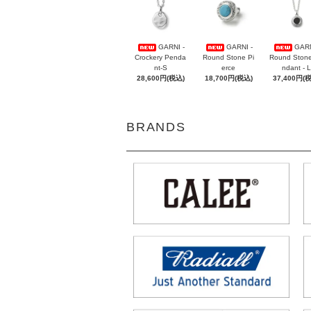
GARNI -
GARNI -
GARN
Crockery Penda
Round Stone Pi
Round Ston
nt-S
erce
ndant - L
28,600円(税込)
18,700円(税込)
37,400円(
BRANDS