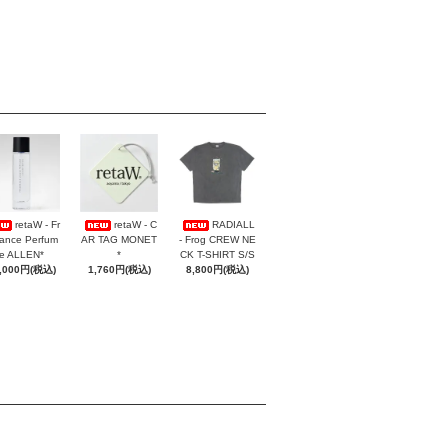
retaW - Fr
retaW - C
RADIALL
ance Perfum
AR TAG MONET
- Frog CREW NE
e ALLEN*
*
CK T-SHIRT S/S
,000円(税込)
1,760円(税込)
8,800円(税込)