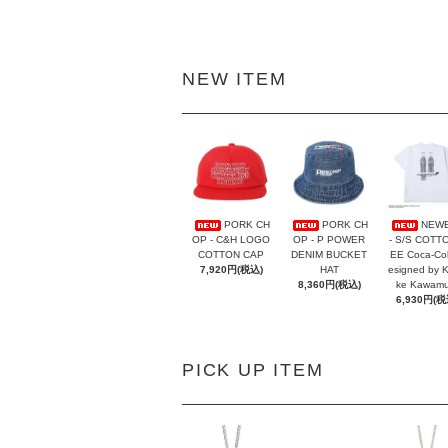
NEW ITEM
PORK CH
PORK CH
NEW
OP - C&H LOGO
OP - P POWER
- S/S COTT
COTTON CAP
DENIM BUCKET
EE Coca-Co
7,920円(税込)
HAT
esigned by 
8,360円(税込)
ke Kawamu
6,930円(税
PICK UP ITEM