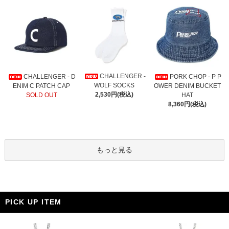
CHALLENGER -
CHALLENGER - D
PORK CHOP - P P
WOLF SOCKS
ENIM C PATCH CAP
OWER DENIM BUCKET
2,530円(税込)
SOLD OUT
HAT
8,360円(税込)
もっと見る
PICK UP ITEM