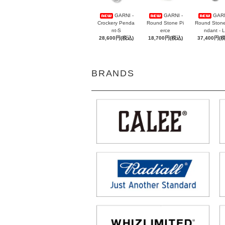
GARNI -
GARNI -
GARN
Crockery Penda
Round Stone Pi
Round Ston
nt-S
erce
ndant - L
28,600円(税込)
18,700円(税込)
37,400円(
BRANDS