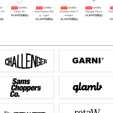
I -
GARNI -
GARNI -
GARNI -
GARNI -
e Pe
Chain 16
Vine Pattern Rin
Crockery Hole P
Triangle Pierce
Cro
30,800円(税込)
g - Light
endant
19,800円(税込)
税込)
25,300円(税込)
36,300円(税込)
14