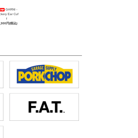
GARNI -
ckery Ear Cuf
f
,300円(税込)