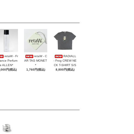
retaW - Fr
retaW - C
RADIALL
ance Perfum
AR TAG MONET
- Frog CREW NE
e ALLEN*
*
CK T-SHIRT S/S
,000円(税込)
1,760円(税込)
8,800円(税込)