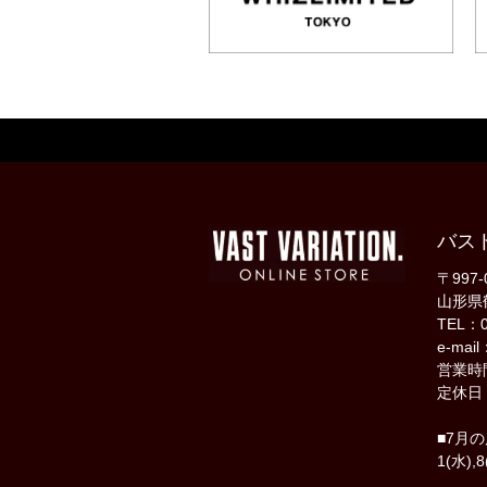
バス
〒997-
山形県
TEL：0
e-mail
営業時間
定休日
■7月
1(水),8