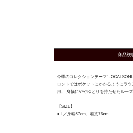
商品説
今季のコレクションテーマ“LOCALSO
ロントではポケットにかかるようにラウ
用。 身幅にややゆとりを持たせたルー
【SIZE】
● L／身幅57cm、着丈76cm