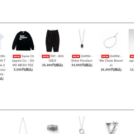
ERA
Sams Ch
FAT - BIG
GARNI -
GARNI -
ON T
oppers Co. - SA
GIES
Shine Pendant
Mix Chain Bracel
agr
la d
MS MESH TEE
26,400円(税込)
33,000円(税込)
et
Kosu
5,500円(税込)
26,400円(税込)
11
ra
込)