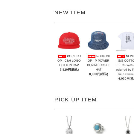
NEW ITEM
PORK CH
PORK CH
NEW
OP - C&H LOGO
OP - P POWER
- S/S COTT
COTTON CAP
DENIM BUCKET
EE Coca-Co
7,920円(税込)
HAT
esigned by 
8,360円(税込)
ke Kawamu
6,930円(税
PICK UP ITEM