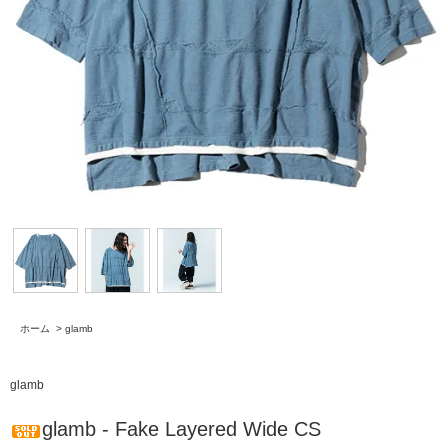
ホーム
>
glamb
glamb
glamb - Fake Layered Wide CS