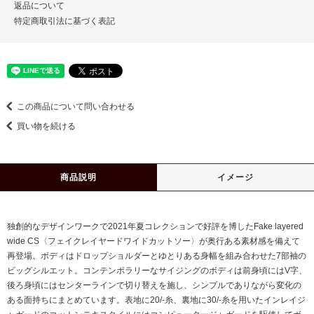
返品について
特定商取引法に基づく表記
この商品について問い合わせる
買い物を続ける
商品説明
イメージ
独創的なデザインワークで2021年夏コレクションで好評を博したFake layered
wide CS〈フェイクレイヤードワイドカットソー〉が奥行ある素材感を備えて
再登場。ボディはドロップショルダーとゆとりある身幅を組み合わせた7部袖の
ビッグシルエット。コンテンポラリーなサイジングのボディは前身頃にはV字、
後ろ身頃にはセンターラインで切り替えを施し、シンプルでありながら変化の
ある面持ちにまとめています。表地に20/-糸、裏地に30/-糸を用いたインレイジ