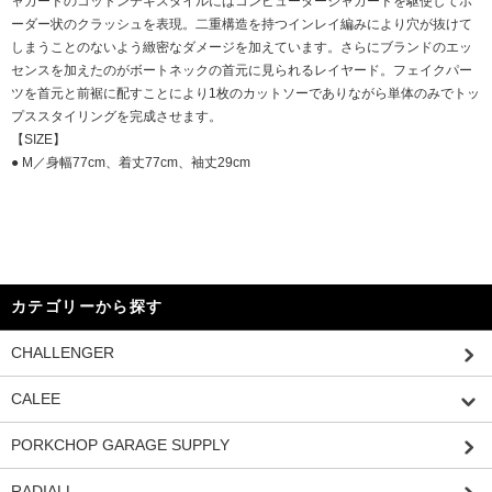
ャガードのコットンテキスタイルにはコンピュータージャガードを駆使してボ
ーダー状のクラッシュを表現。二重構造を持つインレイ編みにより穴が抜けて
しまうことのないよう緻密なダメージを加えています。さらにブランドのエッ
センスを加えたのがボートネックの首元に見られるレイヤード。フェイクパー
ツを首元と前裾に配すことにより1枚のカットソーでありながら単体のみでトッ
プススタイリングを完成させます。
【SIZE】
● M／身幅77cm、着丈77cm、袖丈29cm
カテゴリーから探す
CHALLENGER
CALEE
PORKCHOP GARAGE SUPPLY
RADIALL