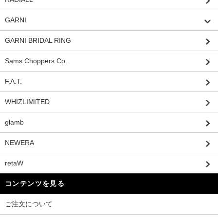
GARNI
GARNI BRIDAL RING
Sams Choppers Co.
F.A.T.
WHIZLIMITED
glamb
NEWERA
retaW
コンテンツを見る
ご注文について