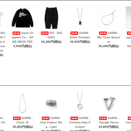
ERA
Sams Ch
FAT - BIG
GARNI -
GARNI -
ON T
oppers Co. - SA
GIES
Shine Pendant
Mix Chain Bracel
agr
la d
MS MESH TEE
26,400円(税込)
33,000円(税込)
et
Kosu
5,500円(税込)
26,400円(税込)
11
ra
込)
I -
GARNI -
GARNI -
GARNI -
GARNI -
e Pe
Chain 16
Vine Pattern Rin
Crockery Hole P
Triangle Pierce
Cro
30,800円(税込)
g - Light
endant
19,800円(税込)