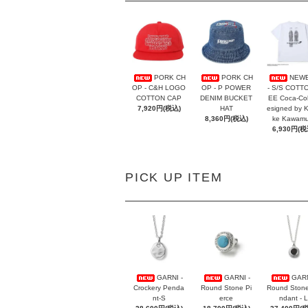
PORK CH
PORK CH
NEW
OP - C&H LOGO
OP - P POWER
- S/S COTT
COTTON CAP
DENIM BUCKET
EE Coca-Co
7,920円(税込)
HAT
esigned by 
8,360円(税込)
ke Kawamu
6,930円(税
PICK UP ITEM
GARNI -
GARNI -
GARN
Crockery Penda
Round Stone Pi
Round Ston
nt-S
erce
ndant - L