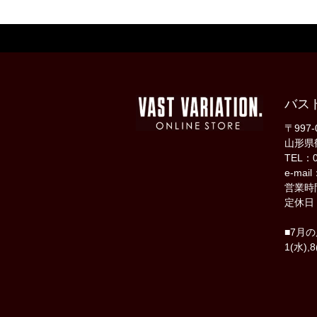
バス
〒997-
山形県
TEL：0
e-mail
営業時間
定休日
■7月
1(水),8