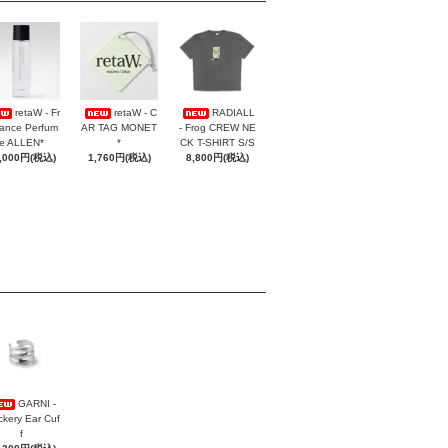
retaW - Fr
retaW - C
RADIALL
ance Perfum
AR TAG MONET
- Frog CREW NE
e ALLEN*
*
CK T-SHIRT S/S
,000円(税込)
1,760円(税込)
8,800円(税込)
GARNI -
ckery Ear Cuf
f