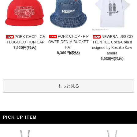
PORK CHOP - P P
PORK CHOP - C&
NEWERA - S/S CO
OWER DENIM BUCKET
H LOGO COTTON CAP
TTON TEE Coca-Cola d
HAT
7,920円(税込)
esigned by Kosuke Kaw
8,360円(税込)
amura
6,930円(税込)
もっと見る
PICK UP ITEM