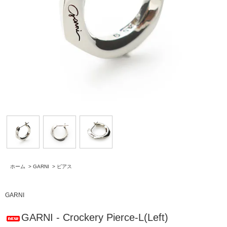
ホーム
>
GARNI
>
ピアス
GARNI
GARNI - Crockery Pierce-L(Left)