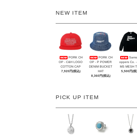
NEW ITEM
PORK CH
PORK CH
Sams
OP - C&H LOGO
OP - P POWER
oppers Co. 
COTTON CAP
DENIM BUCKET
MS MESH 
7,920円(税込)
HAT
5,500円(税
8,360円(税込)
PICK UP ITEM