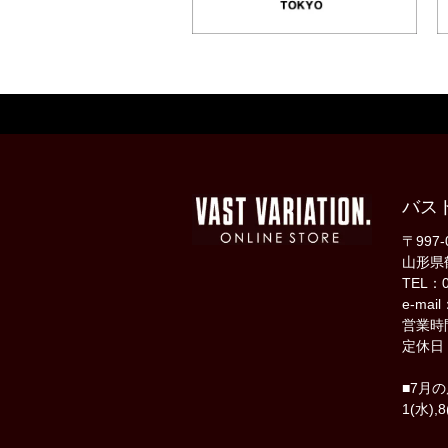
バス
〒997-
山形県
TEL：0
e-mail
営業時間
定休日
■7月
1(水),8