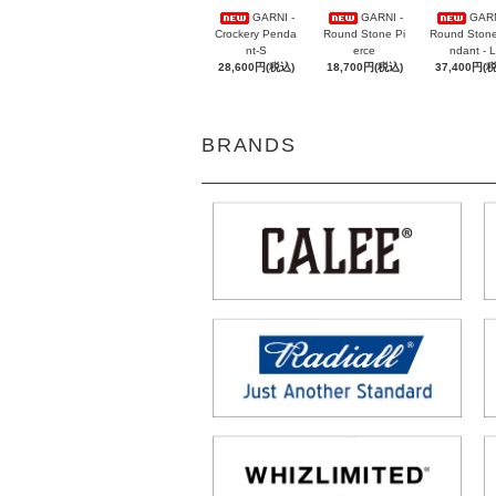
GARNI -
GARNI -
GARN
Crockery Penda
Round Stone Pi
Round Ston
nt-S
erce
ndant - L
28,600円(税込)
18,700円(税込)
37,400円(
BRANDS