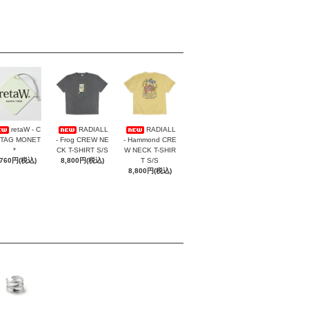
retaW - C
RADIALL
RADIALL
 TAG MONET
- Frog CREW NE
- Hammond CRE
*
CK T-SHIRT S/S
W NECK T-SHIR
,760円(税込)
8,800円(税込)
T S/S
8,800円(税込)