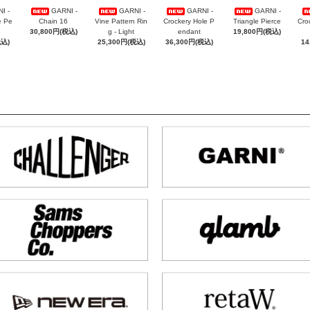
I -
GARNI -
GARNI -
GARNI -
GARNI -
e Pe
Chain 16
Vine Pattern Rin
Crockery Hole P
Triangle Pierce
Cro
30,800円(税込)
g - Light
endant
19,800円(税込)
税込)
25,300円(税込)
36,300円(税込)
14