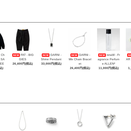
 Ch
FAT - BIG
GARNI -
GARNI -
retaW - Fr
- SA
GIES
Shine Pendant
Mix Chain Bracel
agrance Perfum
AR
TEE
26,400円(税込)
33,000円(税込)
et
e ALLEN*
込)
26,400円(税込)
11,000円(税込)
1