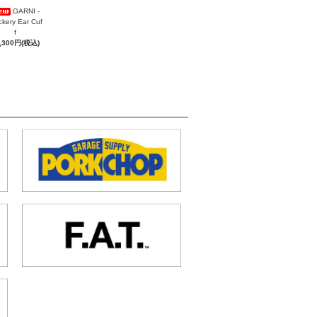
GARNI -
ckery Ear Cuf
f
,300円(税込)